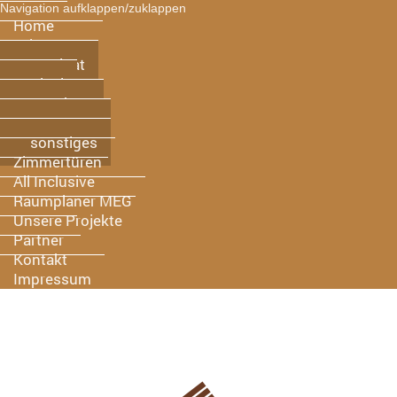
Navigation aufklappen/zuklappen
Home
Leistungen
Laminat
Vinyl
Parkett
Terrassen
sonstiges
Zimmertüren
All Inclusive
Raumplaner MEG
Unsere Projekte
Partner
Kontakt
Impressum